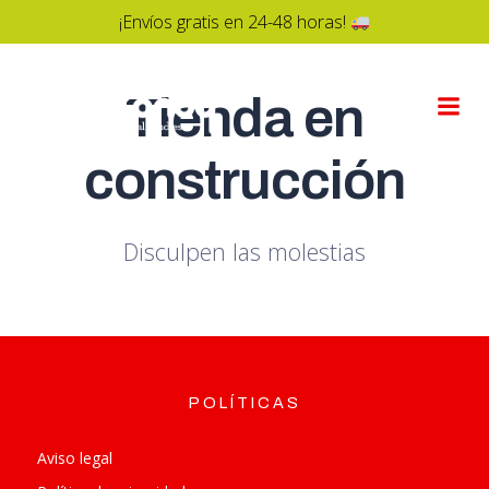
¡Envíos gratis en 24-48 horas!
Saltar
al
Tienda en
contenido
construcción
Disculpen las molestias
POLÍTICAS
POLI
Aviso legal